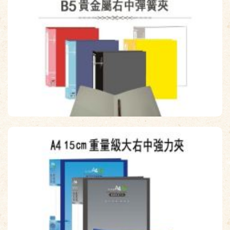
【檔案家】B5貴金屬加厚 右中彈簧夾 四色(白黑藍紅)隨機出貨
OM-FPP4B04~E
原價：$60
售價：$39