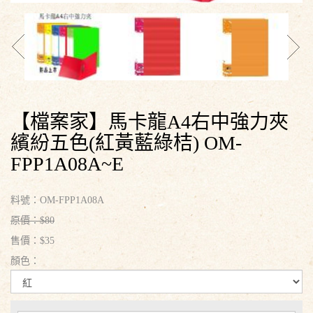
【檔案家】馬卡龍A4右中強力夾
繽紛五色(紅黃藍綠桔) OM-
FPP1A08A~E
料號：OM-FPP1A08A
原價：$80
售價：$35
顏色：