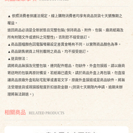
▲ 依照消費者保護法規定，線上購物消費者均享有商品到貨七天猶豫期之
權益。
退回商品必須是全新狀態且完整包裝( 保持商品、附件、包裝、廠商紙箱及
所有附隨文件或資料之完整性)，否則恕不接受退訂。
▲商品圖檔顏色因電腦螢幕設定差異會略有不同，以實際商品顏色為準。
▲商品銷售網頁上特別載明之商品，均不接受退訂。
▲退貨辦法：
請將商品無損及完整包裝，連同配件贈品，勿缺件，外盒勿損毀，請以廠商
寄送時的包裝再原封備妥，若紙箱已遺失，請於商品外盒上再包裝，勿直接
讓商品原廠外盒粘貼宅配單或書寫文字，原廠外盒損毀或是商品缺件，將無
法受理退貨或視損毀程度折扣退款金額。(到貨七天期限內申請，逾期未辦
理將無法銷退。)
相關商品
RELATED PRODUCTS