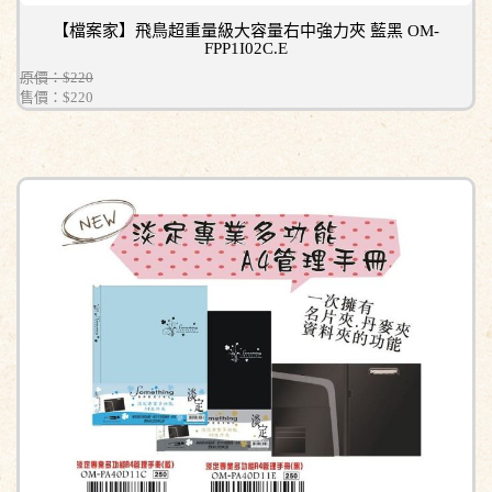
【檔案家】飛鳥超重量級大容量右中強力夾 藍黑 OM-
FPP1I02C.E
原價：$220
售價：
$220