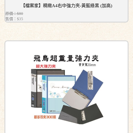
【檔案家】精緻A4右中強力夾-黃藍綠黑 (加高)
原價：$80
售價：
$35