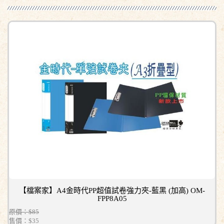
【檔案家】A4金時代PP超值試卷強力夾-藍黑 (加高) OM-
FPP8A05
原價：$85
售價：
$35