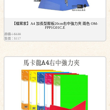
【檔案家】A4 加長型壓板20cm右中強力夾 兩色 OM-
FPP1G01C.E
原價：$130
售價：
$117