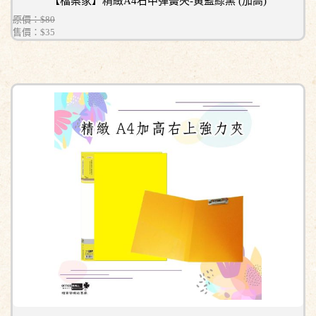
【檔案家】精緻A4右中彈簧夾-黃藍綠黑 (加高)
原價：$80
售價：
$35