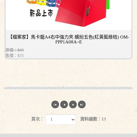
【檔案家】馬卡龍A4右中強力夾 繽紛五色(紅黃藍綠桔) OM-
FPP1A08A~E
原價：$80
售價：
$35
頁次：
資料總數：13