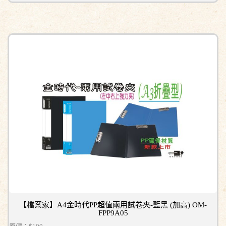
【檔案家】A4金時代PP超值兩用試卷夾-藍黑 (加高) OM-
FPP9A05