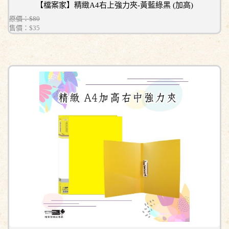
【檔案家】精緻A4右上強力夾-黃藍綠黑 (加高)
原價：$80
售價：
$35