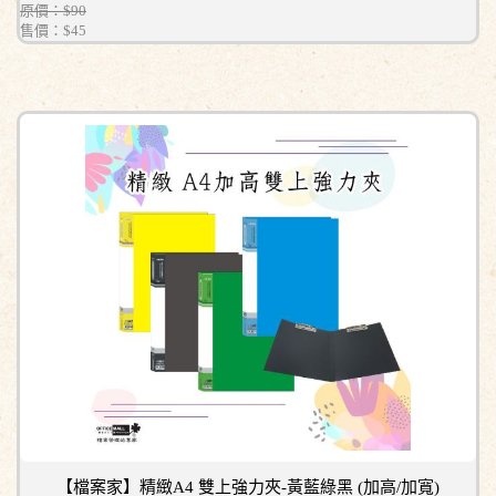
原價：$90
售價：
$45
【檔案家】精緻A4 雙上強力夾-黃藍綠黑 (加高/加寬)