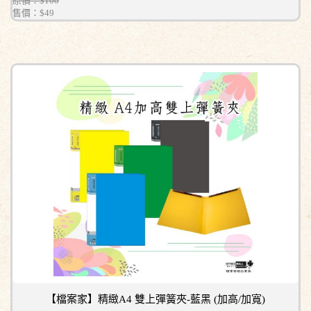
原價：$100
售價：
$49
【檔案家】精緻A4 雙上彈簧夾-藍黑 (加高/加寬)