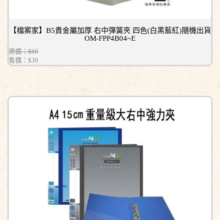
【檔案家】B5貴金屬加厚 右中彈簧夾 四色(白黑藍紅)隨機出貨
OM-FPP4B04~E
原價：$60
售價：
$39